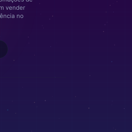
m vender
rência no